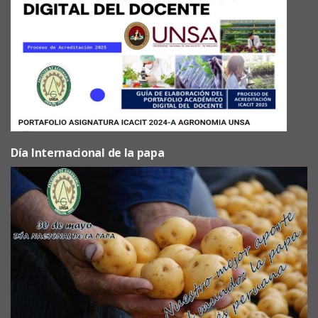
Día Internacional de la papa