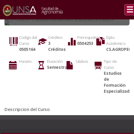
OLERIZAS DE
EXPORTACION (E)
INICIO > EVENTOS > CONGRENSO INTERNACIONAL DE BIOTECNOLOGIA MEDICA
Codigo del
Créditos
Prerequisitos
Dpto.
3
0504253
Curso
Academico
0505164
Créditos
CS.AGROPECU
Horario
Duración
Silabos
Tipo de
Semestral
Curso
Estudios
de
Formación
Especializada
Descripcion del Curso