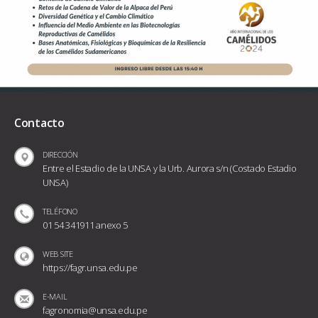
Contacto
DIRECCIÓN
Entre el Estadio de la UNSA y la Urb. Aurora s/n (Costado Estadio
UNSA)
TELÉFONO
01 54 341911 anexo 5
WEB SITE
https://fagr.unsa.edu.pe
E-MAIL
fagronomia@unsa.edu.pe