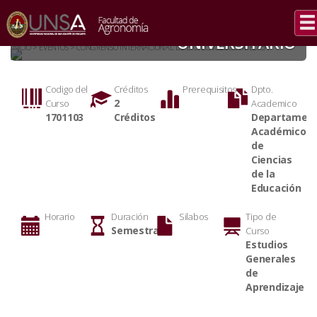
METODOLOGIA DEL
TRABAJO INTELECTUAL
UNIVERSITARIO
INICIO > EVENTOS > CONGRENSO INTERNACIONAL DE BIOTECNOLOGIA MEDICA
Codigo del
Créditos
Prerequisitos
Dpto.
2
Curso
Academico
1701103
Créditos
Departamen
Académico
de
Ciencias
de la
Educación
Horario
Duración
Silabos
Tipo de
Semestral
Curso
Estudios
Generales
de
Aprendizaje