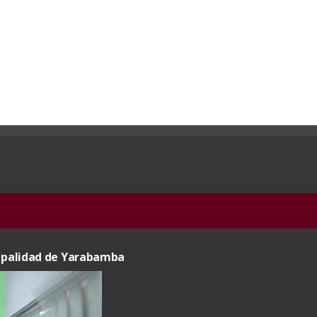
cipalidad de Yarabamba