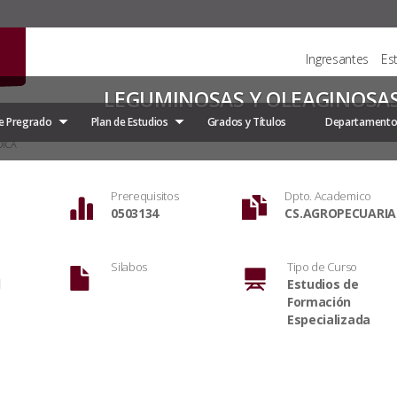
Ingresantes
Es
LEGUMINOSAS Y OLEAGINOSAS
de Pregrado
Plan de Estudios
Grados y Títulos
Departamento
DICA
Prerequisitos
Dpto. Academico
0503134
CS.AGROPECUARIA
Silabos
Tipo de Curso
l
Estudios de
Formación
Especializada