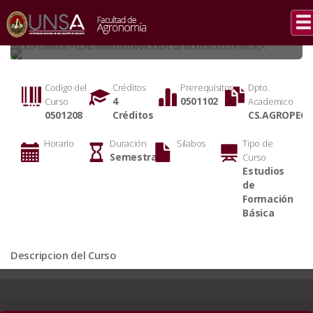
BOTANICA GENERAL
INICIO > EVENTOS > CONGRENSO INTERNACIONAL DE BIOTECNOLOGIA MEDICA
Codigo del
Créditos
Prerequisitos
Dpto.
4
0501102
Curso
Academico
0501208
Créditos
CS.AGROPECU
Horario
Duración
Silabos
Tipo de
Semestral
Curso
Estudios
de
Formación
Básica
Descripcion del Curso