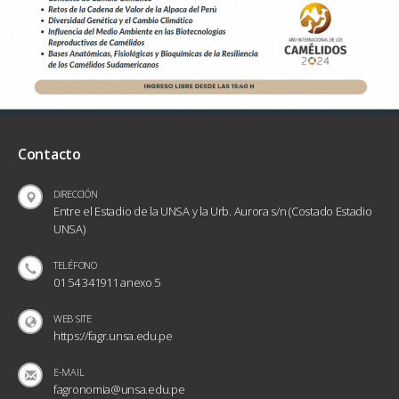
Contacto
DIRECCIÓN
Entre el Estadio de la UNSA y la Urb. Aurora s/n (Costado Estadio
UNSA)
TELÉFONO
01 54 341911 anexo 5
WEB SITE
https://fagr.unsa.edu.pe
E-MAIL
fagronomia@unsa.edu.pe