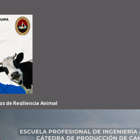
s de Resiliencia Animal