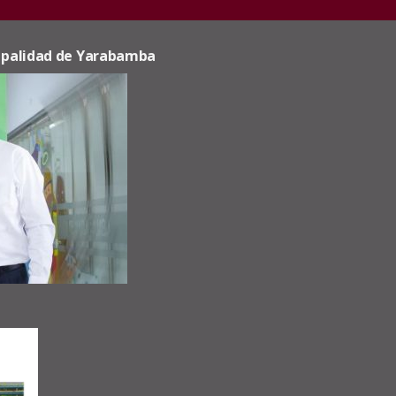
cipalidad de Yarabamba