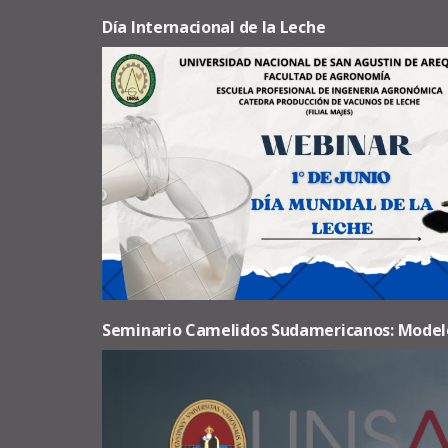
Día Internacional de la Leche
Seminario Camelidos Sudamericanos: Modelo